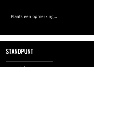
Plaats een opmerking...
STANDPUNT
Inloggen
© 2025 STANDPUNT CAMERACOLLECTIEF,
cameraman.
All rights reserved.