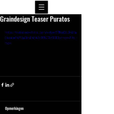
Graindesign Teaser Puratos
https://video.wixstatic.com/video/376ed0_34b1a
54aabef47fda2bb04540c9fb27c/1080p/mp4/file.
mp4
Opmerkingen