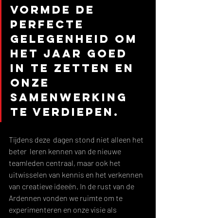
vormde de 
perfecte 
gelegenheid om 
het jaar goed 
in te zetten en 
onze 
samenwerking 
te verdiepen. 
Tijdens deze  dagen stond niet alleen het 
beter  leren kennen van de nieuwe 
teamleden centraal, maar ook het 
uitwisselen van kennis en het verkennen 
van creatieve ideeën. In de rust van de 
Ardennen vonden we ruimte om te 
experimenteren en onze visie als 