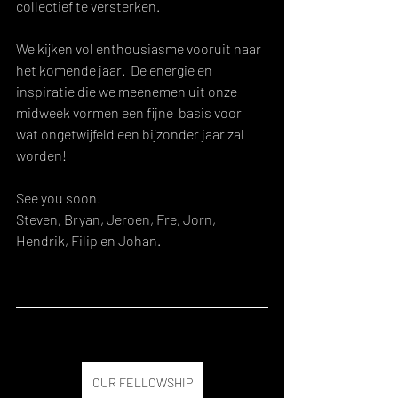
collectief te versterken.  
We kijken vol enthousiasme vooruit naar 
het komende jaar.  De energie en 
inspiratie die we meenemen uit onze 
midweek vormen een fijne  basis voor 
wat ongetwijfeld een bijzonder jaar zal 
worden!
See you soon!
Steven, Bryan, Jeroen, Fre, Jorn, 
Hendrik, Filip en Johan.
OUR FELLOWSHIP