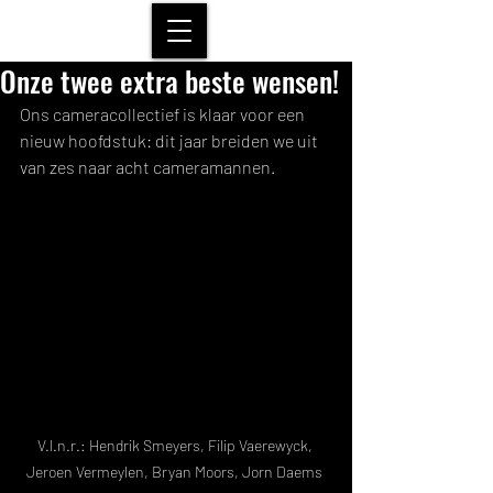
Onze twee extra beste wensen!
Ons cameracollectief is klaar voor een 
nieuw hoofdstuk: dit jaar breiden we uit 
van zes naar acht cameramannen. 
V.l.n.r.: Hendrik Smeyers, Filip Vaerewyck, 
Jeroen Vermeylen, Bryan Moors, Jorn Daems 