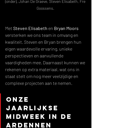
(onder), Johan De Graeve, Steven Elisabeth, Fre 
Goossens. 
Met 
Steven Elisabeth
 en 
Bryan Moors
versterken we ons team in omvang en 
kwaliteit. Steven en Bryan brengen hun 
eigen waardevolle ervaring, unieke 
perspectieven en aanvullende 
vaardigheden mee. Daarnaast kunnen we 
rekenen op extra materiaal, wat ons in 
staat stelt om nog meer veelzijdige en 
complexe projecten aan te nemen.  
Onze 
jaarlijkse 
midweek in de 
Ardennen 